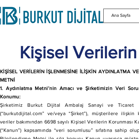
Ana Sayfa
Kişisel Veriler
KİŞİSEL VERİLERİN İŞLENMESİNE İLİŞKİN AYDINLATMA VE
METNİ
1. Aydınlatma Metni’nin Amacı ve Şirketimizin Veri Sor
Konumu:
Şirketimiz Burkut Dijital Ambalaj Sanayi ve Ticaret
(“burkutdijital.com” ve/veya “Şirket”), müşterilere ilişkin k
veriler bakımından 6698 sayılı Kişisel Verilerin Korunması 
(“Kanun”) kapsamında “veri sorumlusu” sıfatına sahip olu
Bilgilendirme Metni ile söz konusu Kanun uyarınca müşter