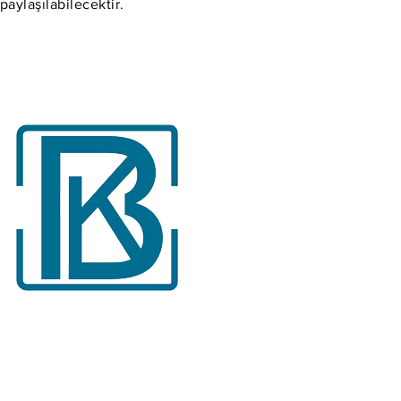
paylaşılabilecektir.
Bizi Taki
Burkut Dijital Amba
güncel haberler iç
medya hesaplarım
edin.
2025 © Burkut Dijital Ambalaj San.Tic. A.Ş. tüm hakları saklıdır